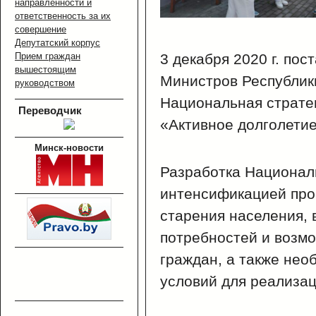
направленности и
ответственность за их
совершение
Депутатский корпус
Прием граждан
3 декабря 2020 г. по
вышестоящим
Министров Республик
руководством
Национальная страте
Переводчик
«Активное долголетие
Минск-новости
Разработка Национал
интенсификацией про
старения населения,
потребностей и возм
граждан, а также нео
условий для реализац