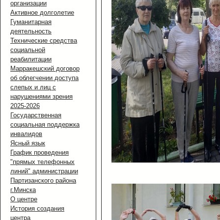
организации
Активное долголетие
Гуманитарная
деятельность
Технические средства
социальной
реабилитации
Марракешский договор
об облегчении доступа
слепых и лиц с
нарушениями зрения
2025-2026
Государственная
социальная поддержка
инвалидов
Ясный язык
График проведения
"прямых телефонных
линий" администрации
Партизанского района
г.Минска
О центре
История создания
центра