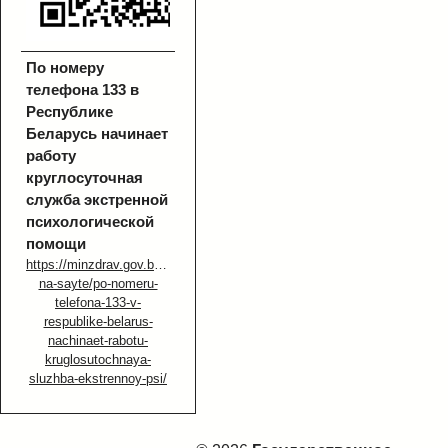
По номеру
телефона 133 в
Республике
Беларусь начинает
работу
круглосуточная
служба экстренной
психологической
помощи
https://minzdrav.gov.by/ru/novoe-
na-sayte/po-nomeru-
telefona-133-v-
respublike-belarus-
nachinaet-rabotu-
kruglosutochnaya-
sluzhba-ekstrennoy-psi/