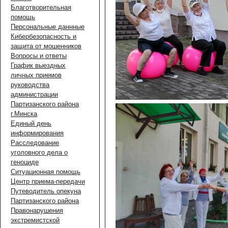
Благотворительная
помощь
Персональные даннные
Кибербезопасность и
защита от мошенников
Вопросы и ответы
График выездных
личных приемов
руководства
администрации
Партизанского района
г.Минска
Единый день
информирования
Расследование
уголовного дела о
геноциде
Ситуационная помощь
Центр приема-передачи
Путеводитель опекуна
Партизанского района
Правонарушения
экстремистской