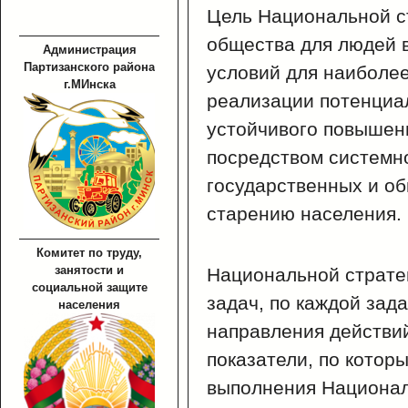
Цель Национальной с
общества для людей в
Администрация
Партизанского района
условий для наиболе
г.МИнска
реализации потенциа
устойчивого повышени
посредством системн
государственных и об
старению населения.
Комитет по труду,
занятости и
Национальной страте
социальной защите
задач, по каждой зад
населения
направления действий
показатели, по котор
выполнения Национал