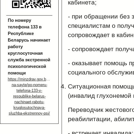
кабинета;
- при обращении без 
По номеру
специалистам о получ
телефона 133 в
Республике
сопровождает в кабин
Беларусь начинает
работу
- сопровождает получ
круглосуточная
служба экстренной
- оказывает помощь п
психологической
социального обслужи
помощи
https://minzdrav.gov.by/ru/novoe-
na-sayte/po-nomeru-
Ситуационная помощь
telefona-133-v-
(инвалид глухонемой 
respublike-belarus-
nachinaet-rabotu-
kruglosutochnaya-
Переводчик жестовог
sluzhba-ekstrennoy-psi/
реабилитации, абили
- встречает инвалида;