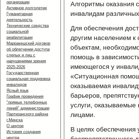
организации
Алгоритмы оказания 
Активное долголетие
инвалидам различных
Гуманитарная
деятельность
Технические средства
Для обеспечения дос
социальной
другим населением к
реабилитации
Марракешский договор
объектам, необходим
об облегчении доступа
слепых и лиц с
помощь в зависимост
нарушениями зрения
имеющегося у инвали
2025-2026
Государственная
«Ситуационная помощ
социальная поддержка
инвалидов
оказываемая инвалид
Ясный язык
барьеров, препятству
График проведения
"прямых телефонных
услуги, оказываемые 
линий" администрации
лицами.
Партизанского района
г.Минска
О центре
В целях обеспечения 
История создания
центра
беспрепятственного д