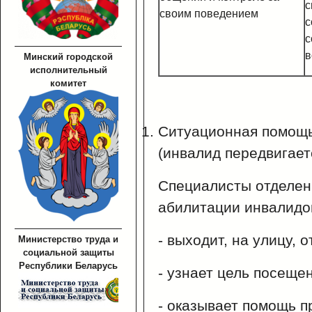
с
своим поведением
с
с
в
Минский городской
исполнительный
комитет
Ситуационная помощь
(инвалид передвигаетс
Специалисты отделен
абилитации инвалидо
- выходит, на улицу, 
Министерство труда и
социальной защиты
Республики Беларусь
- узнает цель посеще
- оказывает помощь п