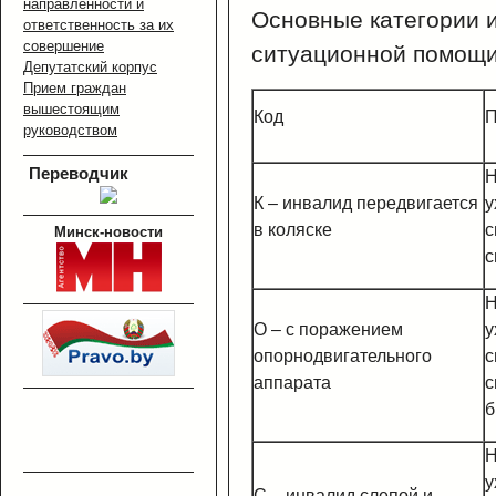
направленности и
Основные категории 
ответственность за их
совершение
ситуационной помощ
Депутатский корпус
Прием граждан
вышестоящим
Код
П
руководством
Переводчик
Н
К – инвалид передвигается
у
в коляске
с
Минск-новости
с
Н
О – с поражением
у
опорнодвигательного
с
аппарата
с
б
Н
у
С – инвалид слепой и