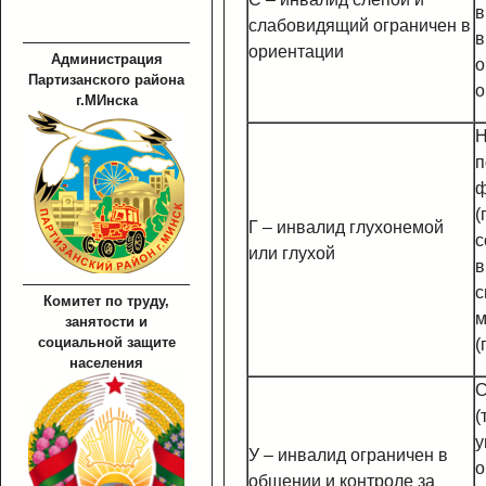
в
слабовидящий ограничен в
в
ориентации
Администрация
о
Партизанского района
о
г.МИнска
Н
п
ф
(
Г – инвалид глухонемой
с
или глухой
в
с
Комитет по труду,
м
занятости и
социальной защите
(
населения
С
(
у
У – инвалид ограничен в
о
общении и контроле за