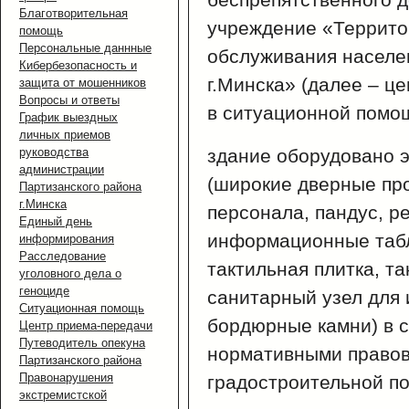
Благотворительная
учреждение «Террито
помощь
Персональные даннные
обслуживания населе
Кибербезопасность и
г.Минска» (далее – ц
защита от мошенников
Вопросы и ответы
в ситуационной помо
График выездных
личных приемов
руководства
здание оборудовано 
администрации
(широкие дверные пр
Партизанского района
г.Минска
персонала, пандус, р
Единый день
информационные табл
информирования
Расследование
тактильная плитка, т
уголовного дела о
геноциде
санитарный узел для
Ситуационная помощь
бордюрные камни) в 
Центр приема-передачи
Путеводитель опекуна
нормативными правов
Партизанского района
Правонарушения
градостроительной по
экстремистской