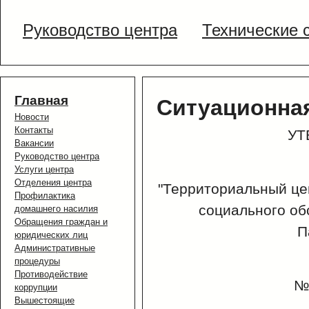
Руководство центра
Технические 
Главная
Ситуационна
Новости
Контакты
УТ
Вакансии
Руководство центра
Приказ 
Услуги центра
Отделения центра
"Территор
Профилактика
социального об
домашнего насилия
Обращения граждан и
Партизан
юридических лиц
Административные
процедуры
Противодействие
№ от 
коррупции
Вышестоящие