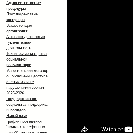
Административные
процедуры
Противодействие
коррупции
Вышестоящие
организации
Активное долголетие
Гуманитарная
деятельность
Технические средства
социальной
реабилитации
Марракешский договор
об облегчении доступа
слепых и лиц с
нарушениями зрения
2025-2026
Государственная
социальная поддержка
инвалидов
Ясный язык
График проведения
"прямых телефонных
линий" администрации