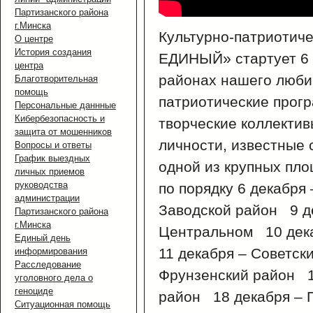
Партизанского района
г.Минска
Культурно-патриотич
О центре
История создания
ЕДИНЫЙ» стартует 6 
центра
районах нашего любим
Благотворительная
помощь
патриотические прогр
Персональные даннные
Кибербезопасность и
творческие коллектив
защита от мошенников
личности, известные 
Вопросы и ответы
График выездных
одной из крупных пло
личных приемов
руководства
по порядку 6 декабря
администрации
Заводской район 9 д
Партизанского района
г.Минска
Центральном 10 дек
Единый день
11 декабря – Советск
информирования
Расследование
Фрунзенский район 1
уголовного дела о
геноциде
район 18 декабря – 
Ситуационная помощь