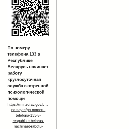
По номеру
телефона 133 в
Республике
Беларусь начинает
работу
круглосуточная
служба экстренной
психологической
помощи
https://minzdrav.gov.by/ru/novoe-
na-sayte/po-nomeru-
telefona-133-v-
respublike-belarus-
nachinaet-rabotu-